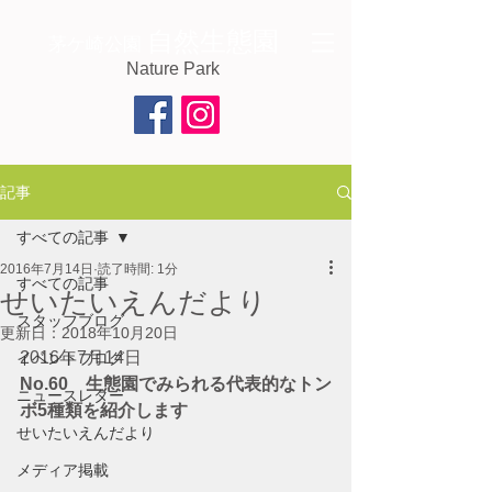
自然生態園
茅ケ崎公園
Nature Park
記事
すべての記事
2016年7月14日
読了時間: 1分
すべての記事
せいたいえんだより
スタッフブログ
更新日：
2018年10月20日
2016年7月14日　
イベントブログ
No.60　生態園でみられる代表的なトン
ニュースレター
ボ5種類を紹介します
せいたいえんだより
メディア掲載