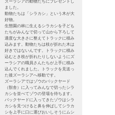
ズーラシアの動物たちにプレゼントし
ました。
動物たちは「シラカシ」という木が大
好物。
生態園の林に生えるシラカシを子ども
たちがみんなで切って山から下ろして
適度な大きさに整えてトラックに積み
込みます。動物たちは枝が折れた木は
好きではないんです。トラックに積み
込むとき枝が折れたりしないようにズ
ーラシアの職員さんたちが上手に積み
込んでくれました。トラックを見送っ
た後ズーラシアへ移動です。
ズーラシアではゾウのバックヤード
（獣舎）に入ってみんなで切ったシラ
カシを並べてゾウの登場を待ちます。
バックヤードに入ってきたゾウはシラ
カシを見つけると鼻を伸ばしてシラカ
シを上手に口に運びおいしそうにムシ