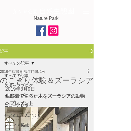
自然生態園
茅ケ崎公園
Nature Park
記事
すべての記事
2019年3月9日
読了時間: 1分
すべての記事
のこぎり体験＆ズーラシア
スタッフブログ
2019年3月9日　 
イベントブログ
生態園で切った木をズーラシアの動物
へプレゼント
ニュースレター
せいたいえんだより
メディア掲載