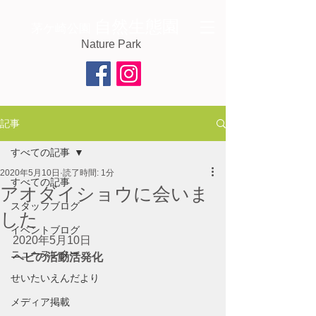
自然生態園
茅ケ崎公園
Nature Park
記事
すべての記事
2020年5月10日
読了時間: 1分
すべての記事
アオダイショウに会いま
スタッフブログ
した
イベントブログ
2020年5月10日
ニュースレター
ヘビの活動活発化
せいたいえんだより
メディア掲載