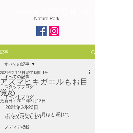
自然生態園
茅ケ崎公園
Nature Park
記事
すべての記事
2021年2月23日
読了時間: 1分
すべての記事
アズマヒキガエルもお目
スタッフブログ
覚め
イベントブログ
更新日：
2021年3月13日
ニュースレター
2021年2月23日
アカガエルに1か月ほど遅れて
せいたいえんだより
メディア掲載