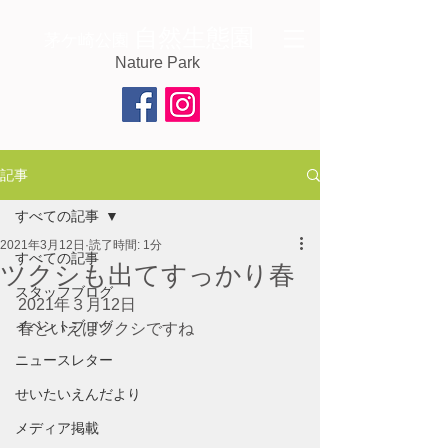
自然生態園
茅ケ崎公園
Nature Park
記事
すべての記事
2021年3月12日
読了時間: 1分
すべての記事
ツクシも出てすっかり春
スタッフブログ
2021年３月12日
イベントブログ
春といえばツクシですね
ニュースレター
せいたいえんだより
メディア掲載