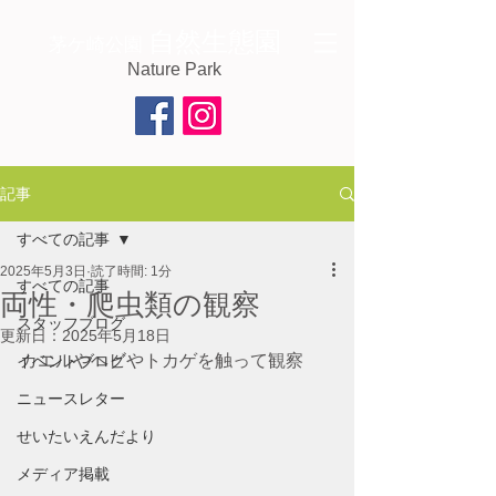
自然生態園
茅ケ崎公園
Nature Park
記事
すべての記事
2025年5月3日
読了時間: 1分
すべての記事
両性・爬虫類の観察
スタッフブログ
更新日：
2025年5月18日
カエルやヘビやトカゲを触って観察
イベントブログ
ニュースレター
せいたいえんだより
メディア掲載