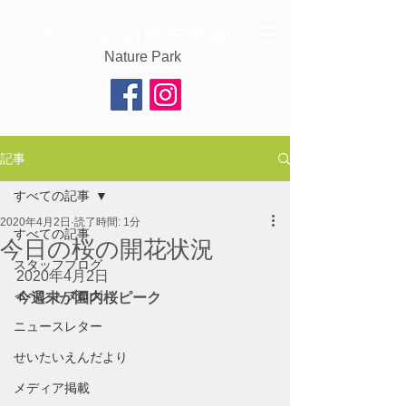
自然生態園
茅ケ崎公園
Nature Park
記事
すべての記事
2020年4月2日
読了時間: 1分
すべての記事
今日の桜の開花状況
スタッフブログ
2020年4月2日
イベントブログ
今週末が園内桜ピーク
ニュースレター
せいたいえんだより
メディア掲載