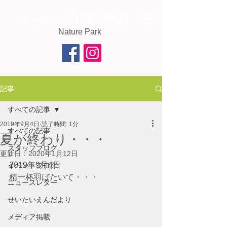
自然生態園
茅ケ崎公園
Nature Park
記事
すべての記事
2019年9月4日
読了時間: 1分
すべての記事
夏が終わり・・・
スタッフブログ
更新日：
2020年1月12日
2019年9月4日　 
イベントブログ
精一杯羽ばたいて・・・
ニュースレター
せいたいえんだより
メディア掲載