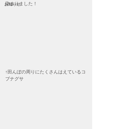
染まりました！
お知らせ
↑田んぼの周りにたくさんはえているコ
ブナグサ