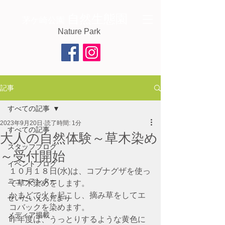
自然生態園
茅ケ崎公園
Nature Park
記事
すべての記事
2023年9月20日
読了時間: 1分
すべての記事
大人の自然体験～草木染め
スタッフブログ
～受付開始
イベントブログ
１０月１８日(水)は、コブナグザを使っ
ニュースレター
て草木染めをします。
かまどで火を起こし、摘み草をしてエ
せいたいえんだより
コバックを染めます。
メディア掲載
昨年度は、うっとりするような黄色に