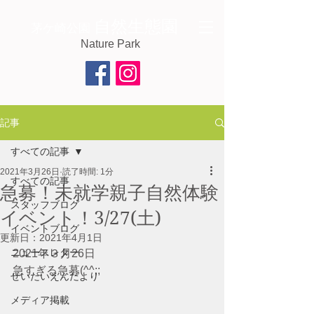
自然生態園
茅ケ崎公園
Nature Park
記事
すべての記事
2021年3月26日
読了時間: 1分
すべての記事
急募！未就学親子自然体験
スタッフブログ
イベント！3/27(土)
イベントブログ
更新日：
2021年4月1日
ニュースレター
2021年３月26日
急すぎる急募(^^;;
せいたいえんだより
メディア掲載