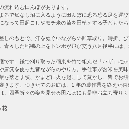
の流れ込む田んぼがあります。
まるで底なし沼に入るように田んぼに恐る恐る足を運び
になって田起こしやモチ米の苗を田植えする子どもたち
差しのもとで、汗をぬぐいながらの雑草取り。時折、ぴ
。青々した稲穂の上をトンボが飛び交う八月後半には、
穫です。鎌で刈り取った稲束を竹で組んだ「ハザ」にか
や唐箕を使った昔ながらのやり方。手仕事がお米を美味
葉を落とす頃、かまどに火を起こして蒸かし、皆でお餅
響きます。つきたてのお餅は、1 年の農作業を終えた喜
は、四季折々の姿を見せる田んぼにも是非お立ち寄りく
る花