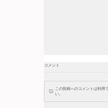
コメント
この投稿へのコメントは利用
生態園 NEWS Letter
い。