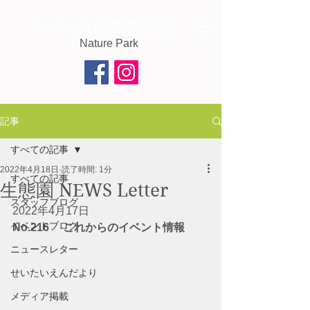
自然生態園
茅ケ崎公園
Nature Park
記事
すべての記事
2022年4月18日
読了時間: 1分
すべての記事
生態園 NEWS Letter
スタッフブログ
2022年4月17日
イベントブログ
No.216 　これからのイベント情報
ニュースレター
せいたいえんだより
メディア掲載