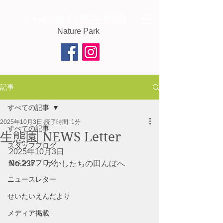
自然生態園
茅ケ崎公園
Nature Park
記事
すべての記事
2025年10月3日
読了時間: 1分
すべての記事
生態園 NEWS Letter
スタッフブログ
2025年10月3日
イベントブログ
No.237 　
かかしたちの田んぼへ
ニュースレター
せいたいえんだより
メディア掲載