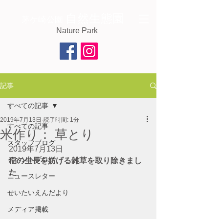
自然生態園
茅ケ崎公園
Nature Park
記事
すべての記事
2019年7月13日
読了時間: 1分
すべての記事
米作り： 草とり
スタッフブログ
2019年7月13日　 
イベントブログ
稲の生長を妨げる雑草を取り除きまし
た
ニュースレター
せいたいえんだより
メディア掲載