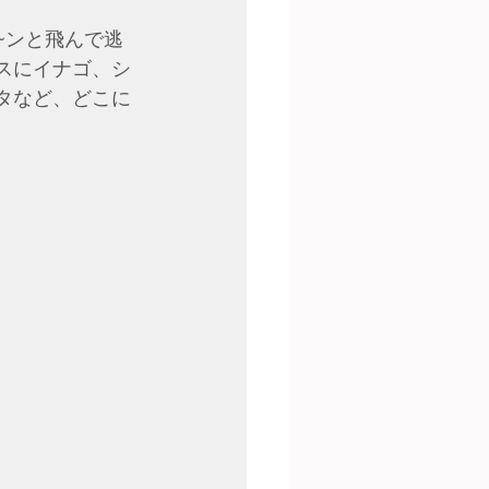
~ンと飛んで逃
スにイナゴ、シ
タなど、どこに