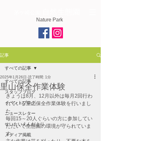
自然生態園
茅ケ崎公園
Nature Park
記事
すべての記事
2025年1月26日
読了時間: 1分
すべての記事
里山保全作業体験
スタッフブログ
きょうは8月、12月以外は毎月2回行わ
イベントブログ
れている里山保全作業体験を行いまし
た。
ニュースレター
毎回15～20人ぐらいの方に参加してい
せいたいえんだより
ただいて生態園の環境が守られていま
す。
メディア掲載