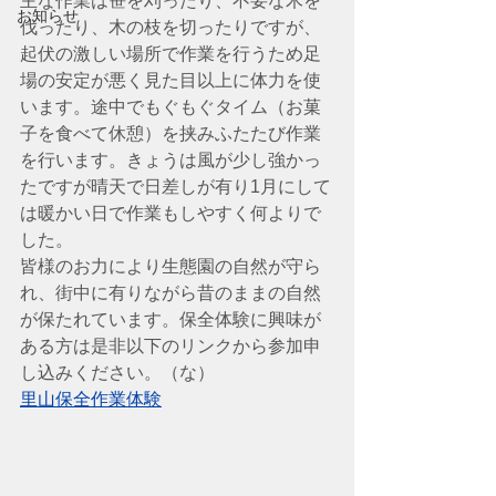
主な作業は笹を刈ったり、不要な木を
お知らせ
伐ったり、木の枝を切ったりですが、
起伏の激しい場所で作業を行うため足
場の安定が悪く見た目以上に体力を使
います。途中でもぐもぐタイム（お菓
子を食べて休憩）を挟みふたたび作業
を行います。きょうは風が少し強かっ
たですが晴天で日差しが有り1月にして
は暖かい日で作業もしやすく何よりで
した。
皆様のお力により生態園の自然が守ら
れ、街中に有りながら昔のままの自然
が保たれています。保全体験に興味が
ある方は是非以下のリンクから参加申
し込みください。（な）
里山保全作業体験