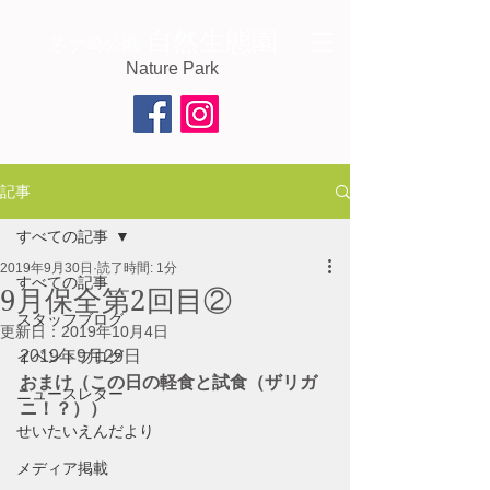
自然生態園
茅ケ崎公園
Nature Park
記事
すべての記事
2019年9月30日
読了時間: 1分
すべての記事
9月保全第2回目②
スタッフブログ
更新日：
2019年10月4日
2019年9月29日　 
イベントブログ
おまけ（この日の軽食と試食（ザリガ
ニュースレター
ニ！？））
せいたいえんだより
メディア掲載