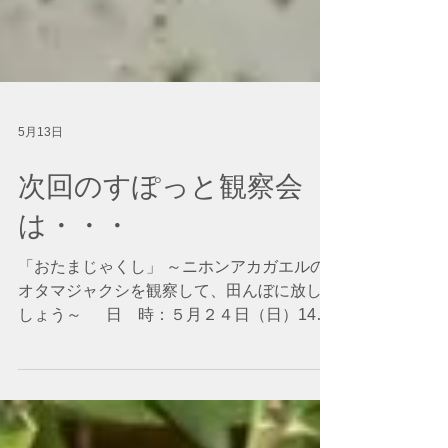
5月13日
次回のすぽっと観察会
は・・・
「おたまじゃくし」 ​～ニホンアカガエルの
オタマジャクシを観察して、田んぼに放しま
しょう～ 日 時：５月２４日（日）14時
～ 受 付：５分前に事務所前 参加費は無
料ですが、協力金いただけましたら有難いで