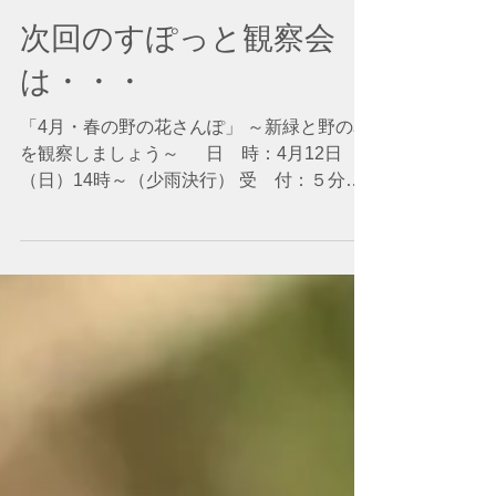
3月25日
次回のすぽっと観察会
は・・・
「4月・春の野の花さんぽ」 ​～新緑と野の花
を観察しましょう～ 日 時：4月12日
（日）14時～（少雨決行） 受 付：５分前
に事務所前 「５月・春の野の花さんぽ」 ​～
園内の低木の花を観察しましょう～
日 時：5月2日（土）10時30分～（少雨決
行） 受 付：５分前に事務所前 参加費は
無料です（協力金いただけましたら有難いで
す♡）