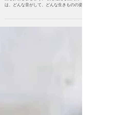
8月2日(日)、陽が落ちて、暗闇の広がる生態
園を探索しましょう。 夜を迎える園内に
は、どんな音がして、どんな生きものの姿が
見られるのでしょう！ 日時：8月2日(日)
18時30分~20時 ※受付け時間は18時20分か
らです。 18時30分には門を閉めますの
で、受付時間内にお越しください。 対象：
小中学生親子、そして大人の方の一人参加も
大歓迎！ ご応募をお待ちしております。