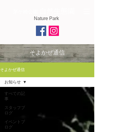
自然生態園
茅ケ崎公園
Nature Park
そよかぜ通信
そよかぜ通信
お知らせ
すべての記
事
スタッフブ
ログ
イベントブ
ログ