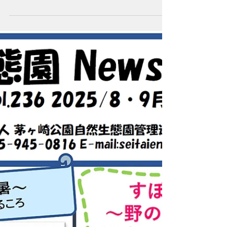
2025年10月3日
生態園 NEWS Letter
2025年10月3日 No.237 かかしたちの田ん
ぼへ 生態園NEWS Letter 2025年10月/11月 9
月21日は、米作り参加者さんによる「かか
し作り」をおこないました。チームごとに、
竹を組んで縄でしばり、ワラで肉付け。そし
て持ち寄った古着をコーディネートし...