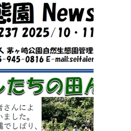
作業 生態園NEWS Letter 2025年12月/2026
年1月 秋が一気に深まった園内で、１１月
１・２日は脱穀作業をしました。まず、天日
に干していた稲束をリヤカーで運び、①足踏
み脱穀機をつかって脱穀、➁わらに残った籾
（もみ）を手作業ではずし、➂ふるいを使っ
て籾米以外のものを取り除きます。更に④唐
箕（とうみ）にかけてワラ屑と籾米を選別し
ました。手作業なので、手間も時間もかかり
ますが、参加者とボランティアの皆さんとス
タッフ、みーんなでほこりまみれになりなが
ら、無事に作業を終えることができました。
☆事務局から 今年も早、師走の時期になっ
てまいりました。 11月は「お米つくり」の
脱穀から始まりイベントが目白おしとなりま
した。 事務局スタッフも、「秋の実」「ジ
ョロウグモ」「うたで巡る生態園の秋」とめ
いめい講師をつとめ、来園者の皆さまととも
に、深まりゆく秋を楽しみました。生態園の