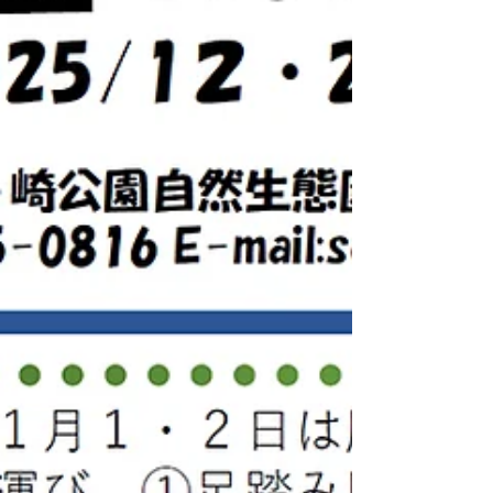
に使うグルーガンの接着剤を「雨のしずく」
にしてみるなど、思いもよらない使い方で、
沢山の素敵な作品ができました。 ☆事務局
から 年が明けて、早１か月が過ぎようとし
ていますが、皆さまはいかがおすごしでしょ
うか？ 生態園では年明けの１月４日は、田
んぼ周りには霜がおり地面が白く見え、中は
全面結氷するなど真冬の様相となっていまし
た。ただ、日が当たる午後になると、キタテ
ハがとぶなど、真冬でも力強く生き抜く生き
ものたちの姿を見ることができました。 冬
の生態園も一興です。（Ｙ）