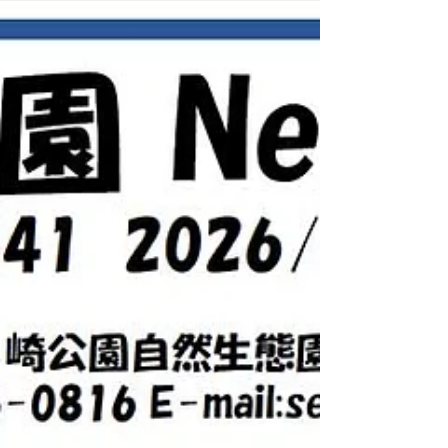
はカマで刈り、田んぼのコナギは手で抜き取
ります。はじめてカマを使う子どもたちもが
んばりました。草に覆われていた畦道も田ん
ぼも見違えるようにスッキリしました！ ☆
事務局から 今年も暑い夏がやってきまし
た。みなさまいかがお過ごしでしょうか？
生態園の中も、朝から夜まで色んなセミの鳴
き声が聞こえ、カブトムシ、クワガタムシ、
タマムシの姿も見られるようになり、夏、真
っ盛りです。日中は熱中症警戒アラートが発
令され、外出が危険視されますが、水辺が有
り、森のこかげが有る生態園は周辺のまちよ
り若干涼しい状態です。夕涼みがてらにお出
かけ頂くには最適な場所かと思います。夕方
にお越し頂くと、今号で紹介していますカラ
スウリの素敵な花と巡り合えるかも？（保
川）