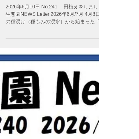
生態園 NEWS Letter
2026年6月10日 No.241 田植えをしました
生態園NEWS Letter 2026年6月/7月 4月8日
の種浸け（種もみの浸水）から始まった「昔
ながらの米作り」。63人の参加者と約12人
のボランティアさんと今年もお米を作りま
す。畔塗り、田起こしを行って先日、田植え
を終えました。台風の大雨にも流されずにち
ゃんと植わっています。収穫までみんなで楽
しく作業しながら、見守っていきます。 ☆
事務局から 駆け足で季節が過ぎ、園内には
春に咲いていたサルトリイバラやサンショウ
などの青い未熟な果実が見られます。花の少
ない時期ですが、ヤマユリなど夏の花のつぼ
みもふくらみ始めました。 先月28日、当法
人の通常総会と理事会を開催し、無事に事
業・会計報告と26年度計画が承認されまし