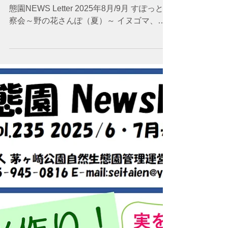
2025年8月10日
生態園 NEWS Letter
2025年8月10日 No.236 ニイニイゼミ 生
態園NEWS Letter 2025年8月/9月 すぽっと観
察会～野の花さんぽ（夏）～ イヌゴマ、ミ
ズタマソウなどを観察。ヤマユリも正に旬。
芳しい大輪の花を覗いてみました。花から突
き出る濃紅色の雄しべとネバネバの雌しべ...