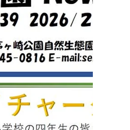
お餅つきでは、子どもたちも大活躍！みんな
でついて、ちぎって丸めたお餅の味は格別で
した。2026年度の「昔ながらの米づくり」
は4月10日から受付スタートします。ご応募
をお待ちしています！ ☆事務局から ひと雨
ごとに暖かさが増して、生態園の中も日に日
に春らんまんが近づいてきているのが感じら
れるようになりました。足元にはタチツボス
ミレやシュンランが咲き、ウグイスカグラや
モミジイチゴ、キブシの可憐な花々も日を追
うごとにふえ、園内の彩りがにぎやかになっ
てきています。田んぼではオタマジャクシが
泳ぎはじめ、ウグイスのさえずりも少しづつ
上達し、飛び交うチョウの種類も増えてきて
います。春の一日を是非生態園で体感