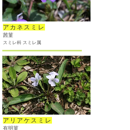
アカネスミレ​
茜菫
スミレ科 スミレ属
アリアケスミレ
有明菫