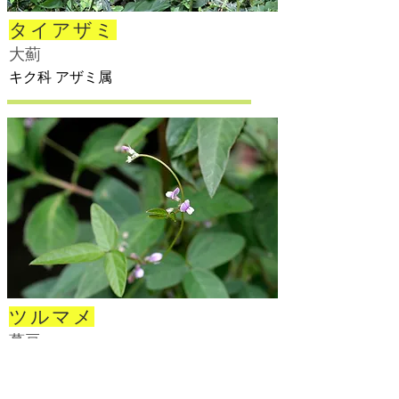
タイアザミ
大薊
キク科 アザミ属
ツルマメ
蔓豆
マメ科 ダイズ属