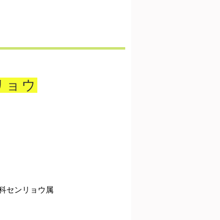
リョウ
科センリョウ属