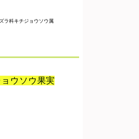
ズラ科キチジョウソウ属
ジョウソウ果実