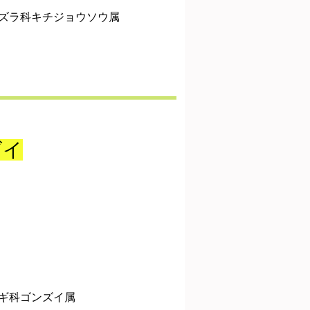
ズラ科キチジョウソウ属
ズイ
ギ科ゴンズイ属