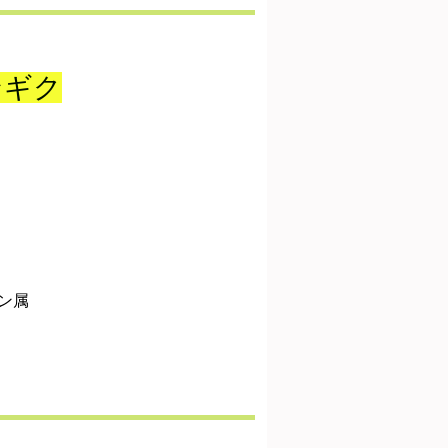
ンギク
ン属