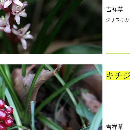
吉祥草
クサスギカ
キチ
吉祥草