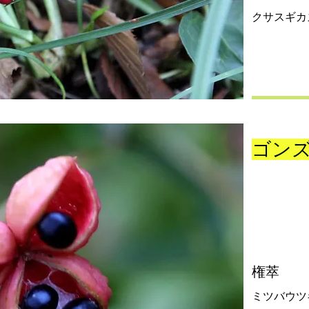
クサスギカ
ゴン
権萃
ミツバウツ