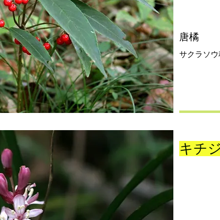
唐橘
サクラソウ
キチ