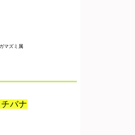
ガマズミ属
タチバナ