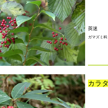
莢迷
ガマズミ科
カラ