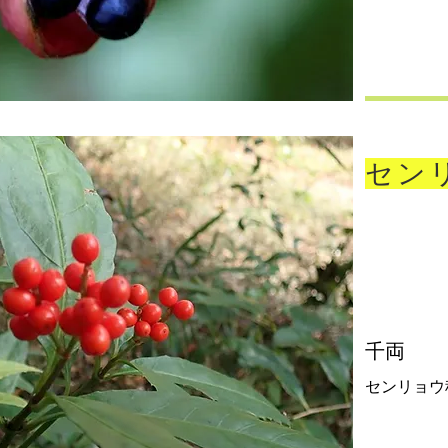
セン
千両
センリョウ