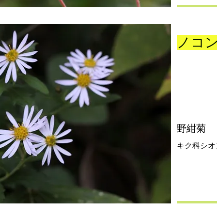
ノコ
野紺菊
キク科シオ