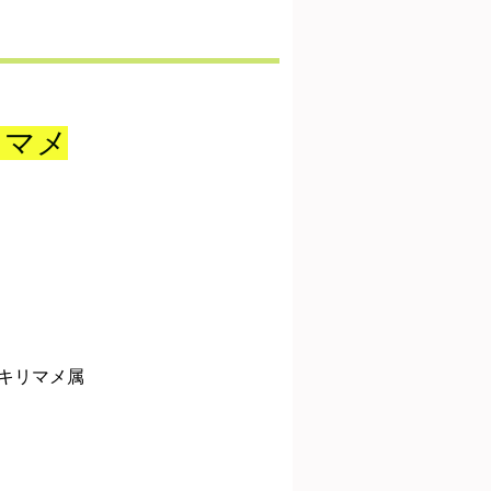
リマメ
キリマメ属