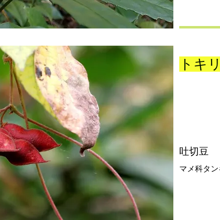
トキ
吐切豆
マメ科タン