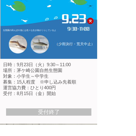
生態園の田んぼや池には色々な生き物がくらしているよ
（少雨決行・荒天中止）
日時：9月23日（火）9:30～11:00
場所：茅ケ崎公園自然生態園
対象：小学生～中学生
募集：15人程度 ※申し込み先着順
運営協力費：ひとり400円
受付：8月15日（金）開始
受付終了