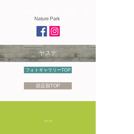
自然生態園
茅ケ崎公園
Nature Park
ヤスデ
フォトギャラリーTOP
節足類TOP
ヤスデ