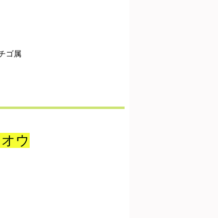
チゴ属
ノオウ