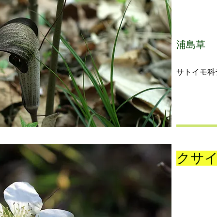
浦島草
サトイモ科
クサ