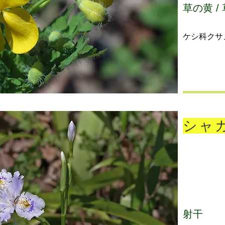
草の黄 /
ケシ科クサ
シャ
射干