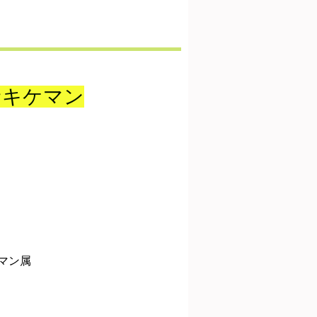
サキケマン
マン属