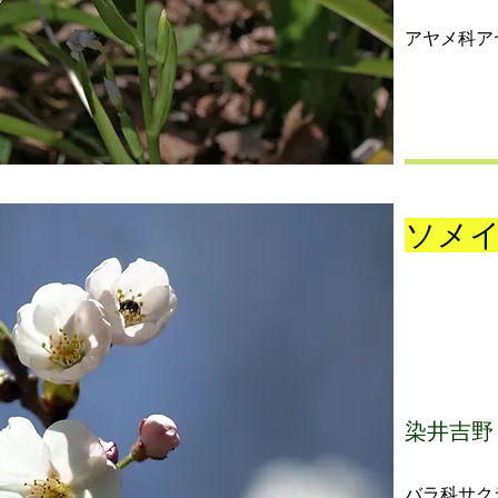
アヤメ科ア
ソメ
染井吉野
バラ科サク