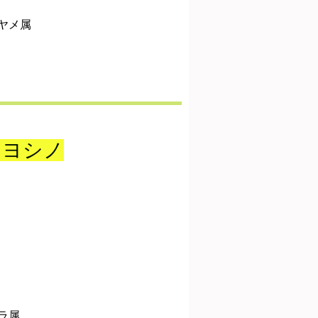
ヤメ属
イヨシノ
ラ属