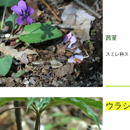
茜菫
スミレ科ス
ウラ