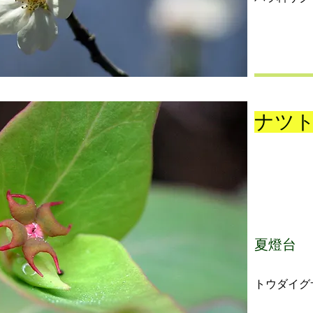
ナツ
夏燈台
トウダイグ