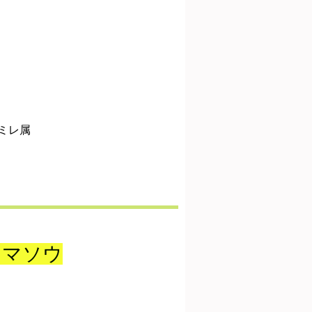
ミレ属
シマソウ