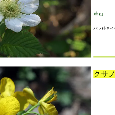
草苺
バラ科キイ
クサ