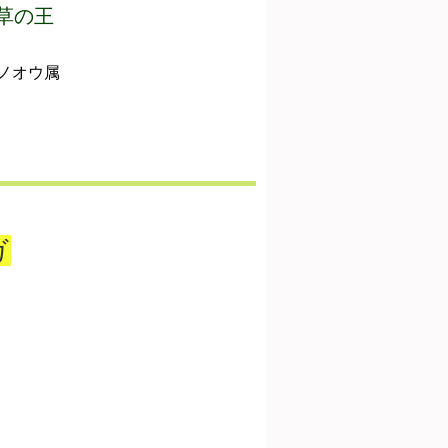
 草の王
ノオウ属
ガ