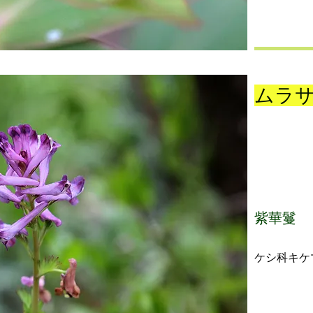
ムラ
紫華鬘
ケシ科キケ