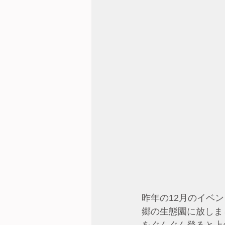
昨年の12月のイベ
郷の生態園に放しま