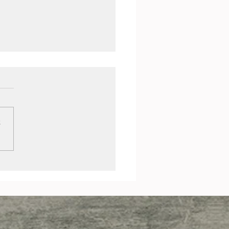
さ
キシャチホコ