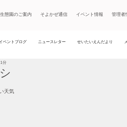
生態園のご案内
そよかぜ通信
イベント情報
管理者
イベントブログ
ニュースレター
せいたいえんだより
 1分
シ
い天気