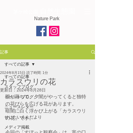
自然生態園
茅ケ崎公園
Nature Park
記事
すべての記事
2024年8月15日
読了時間: 1分
すべての記事
カラスウリの花
スタッフブログ
更新日：
2024年8月28日
陽が落ちて、夕闇がやってくると独特
イベントブログ
の花びらを広げる花があります。
ニュースレター
暗闇に白く浮かび上がる「カラスウリ
せいたいえんだより
の花」です。
メディア掲載
今回の「すぽっと観察会」は、宵の口